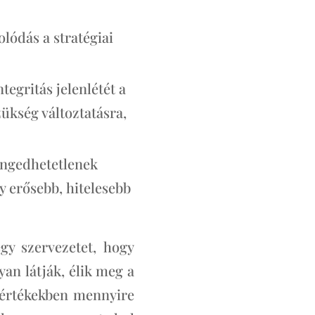
olódás a stratégiai
tegritás jelenlétét a
ükség változtatásra,
engedhetetlenek
y erősebb, hitelesebb
gy szervezetet, hogy
yan látják, élik meg a
, értékekben mennyire