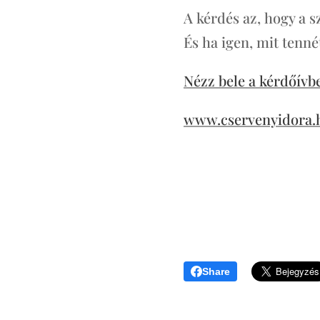
A kérdés az, hogy a s
És ha igen, mit tenn
Nézz bele a kérdőívb
www.cservenyidora.
Share