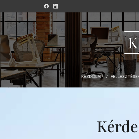
K
KEZDŐLAP
FEJLESZTÉSE
Kérdez