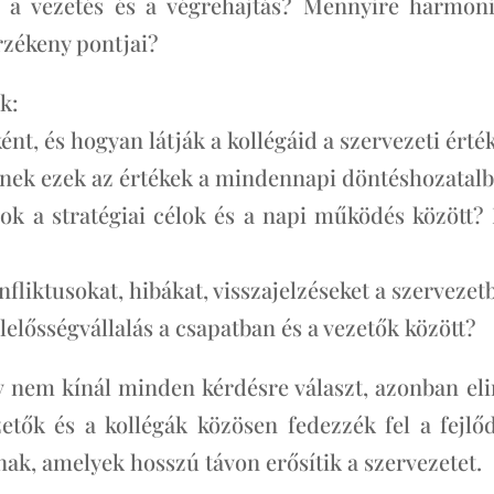
l a vezetés és a végrehajtás? Mennyire harmoni
rzékeny pontjai?
k:
nt, és hogyan látják a kollégáid a szervezeti érté
nek ezek az értékek a mindennapi döntéshozatal
ok a stratégiai célok és a napi működés között?
nfliktusokat, hibákat, visszajelzéseket a szervezet
elősségvállalás a csapatban és a vezetők között?
v nem kínál minden kérdésre választ, azonban eli
zetők és a kollégák közösen fedezzék fel a fejlőd
nak, amelyek hosszú távon erősítik a szervezetet.