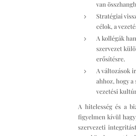
van összhangba
Stratégiai vis
célok, a vezet
A kollégák han
szervezet külö
erősítésre.
A változások i
ahhoz, hogy a 
vezetési kultú
A hitelesség és a b
figyelmen kívül hagyj
szervezeti integritá