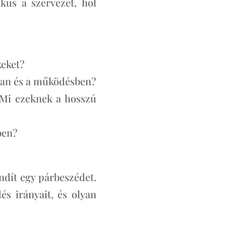
kus a szervezet, hol
keket?
ban és a működésben?
 Mi ezeknek a hosszú
ben?
ndít egy párbeszédet.
és irányait, és olyan