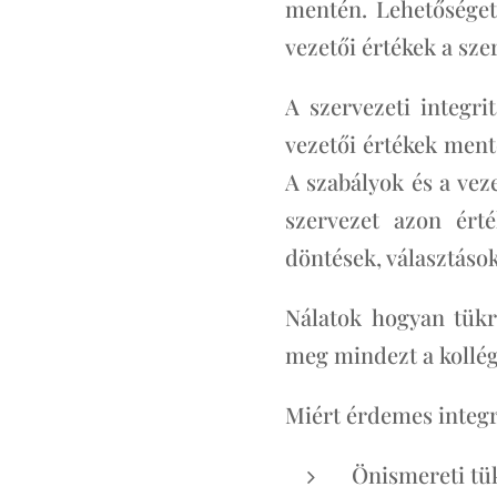
mentén. Lehetőséget
vezetői értékek a sz
A szervezeti integri
vezetői értékek ment
A szabályok és a vez
szervezet azon ért
döntések, választáso
Nálatok hogyan tük
meg mindezt a kollég
Miért érdemes integr
Önismereti tük