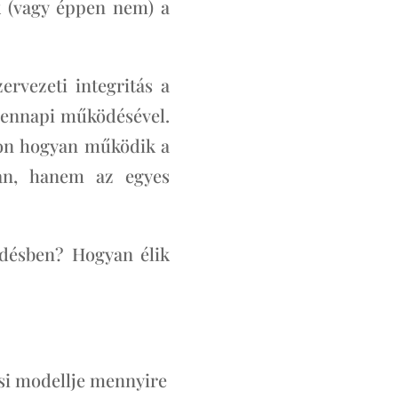
k (vagy éppen nem) a
ervezeti integritás a
ndennapi működésével.
ajon hogyan működik a
ban, hanem az egyes
désben? Hogyan élik
ési modellje mennyire