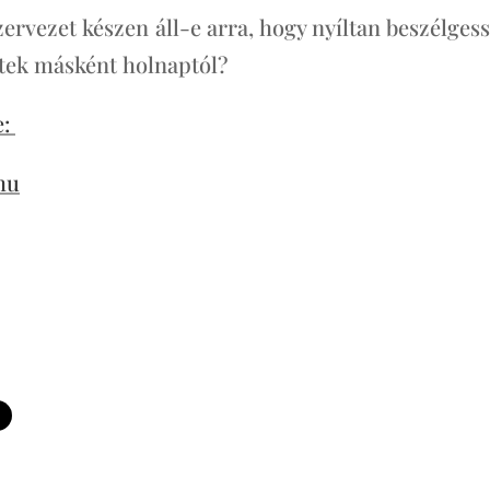
zervezet készen áll-e arra, hogy nyíltan beszélgess
étek másként holnaptól?
e:
hu