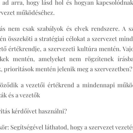
 ad arra, hogy lásd hol és hogyan kapcsolódna
ervezet működéséhez.
tás nem csak szabályok és elvek rendszere. A sz
én összeköti a stratégiai célokat a szervezet mi
ető értékrendje, a szervezeti kultúra mentén. V
ékek mentén, amelyeket nem rögzítenek írás
k, prioritások mentén jelenik meg a szervezetben?
röződik a vezetői értékrend a mindennapi műkö
ák és a vezetők
itás kérdőívet használni?
ör: Segítségével láthatod, hogy a szervezet vezet