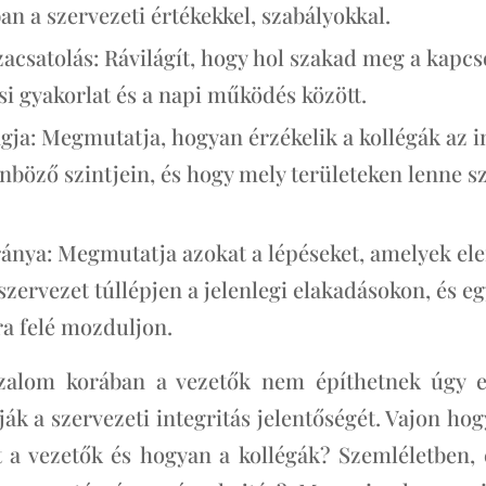
n a szervezeti értékekkel, szabályokkal.
szacsatolás: Rávilágít, hogy hol szakad meg a kapcs
ési gyakorlat és a napi működés között.
gja: Megmutatja, hogyan érzékelik a kollégák az in
nböző szintjein, és hogy mely területeken lenne sz
ránya: Megmutatja azokat a lépéseket, amelyek el
szervezet túllépjen a jelenlegi elakadásokon, és eg
ra felé mozduljon.
izalom korában a vezetők nem építhetnek úgy e
ák a szervezeti integritás jelentőségét. Vajon hog
st a vezetők és hogyan a kollégák? Szemléletben