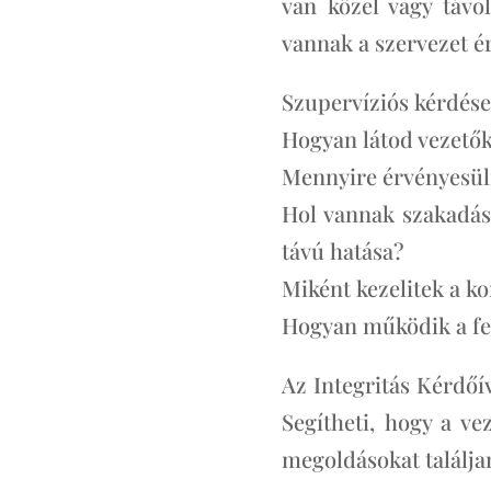
van közel vagy távo
vannak a szervezet é
Szupervíziós kérdése
Hogyan látod vezetőké
Mennyire érvényesül
Hol vannak szakadás
távú hatása?
Miként kezelitek a ko
Hogyan működik a fel
Az Integritás Kérdőí
Segítheti, hogy a ve
megoldásokat találja