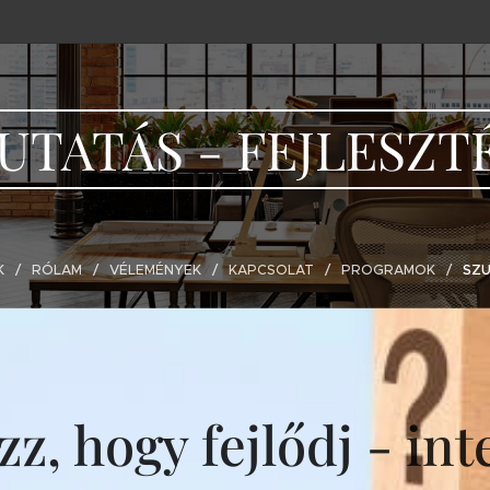
UTATÁS - FEJLESZT
K
RÓLAM
VÉLEMÉNYEK
KAPCSOLAT
PROGRAMOK
SZU
z, hogy fejlődj - int