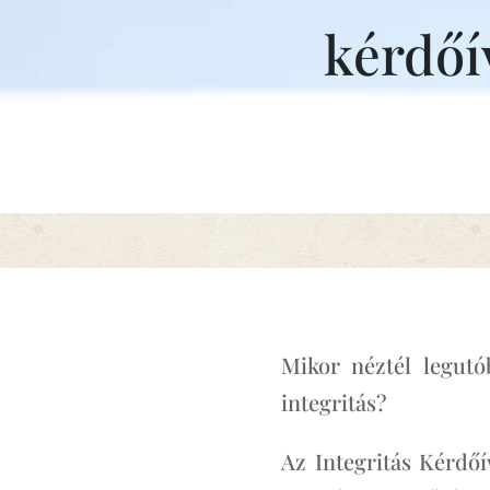
kérdőí
Mikor néztél legutó
integritás?
Az Integritás Kérdőí