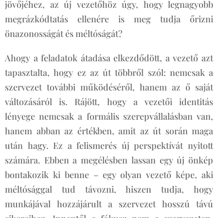
jövőjéhez, az új vezetőhöz úgy, hogy legnagyobb
megrázkódtatás ellenére is meg tudja őrizni
önazonosságát és méltóságát?
Ahogy a feladatok átadása elkezdődött, a vezető azt
tapasztalta, hogy ez az út többről szól: nemcsak a
szervezet további működéséről, hanem az ő saját
változásáról is. Rájött, hogy a vezetői identitás
lényege nemcsak a formális szerepvállalásban van,
hanem abban az értékben, amit az út során maga
után hagy. Ez a felismerés új perspektívát nyitott
számára. Ebben a megélésben lassan egy új önkép
bontakozik ki benne – egy olyan vezető képe, aki
méltósággal tud távozni, hiszen tudja, hogy
munkájával hozzájárult a szervezet hosszú távú