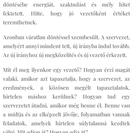
döntésébe energiát, szaktudást és mély hitet
fektetett. Hitte, hogy jó vezetőként értéket
teremthetnek.
Azonban váratlan döntéssel szembesült. A szervezet,
amelyért annyi mindent tett, új irányba indul tovább.
Az új irányhoz új megközelítés és új vezető érkezett.
Mit él meg ilyenkor egy vezető? Hogyan érzi magát
valaki, amikor azt tapasztalja, hogy a szervezet, az
eredmények, a közösen megélt tapasztalatok,
hirtelen máshoz kerülnek? Hogyan tud egy
szervezetet átadni, amikor még benne él. Benne van
a múltja és az elképzelt jövője, folyamatban vannak
feladatok, amelyek hirtelen súlytalanná kezdtek
válni. Mit adjon át? Hogyan adja át?