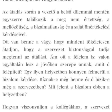
Az átadás során a vezető a belső dilemmái mentén
egyszerre találkozik a meg nem értettség, a
mellőzöttség, a bizalmatlanság és a saját önértékelési
kérdéseivel.
Ott van benne a vágy, hogy mindent tökéletesen
átadjon, hogy a szervezet biztonsággal tudja
megtenni az átállást. Ám ott a félelem is: vajon
egyáltalán lesz a jövőben szerepe annak, amit ő
felépített? Egy ilyen helyzetben könnyen felmerül a
bizalom kérdése. Bíznak-e még benne és ő bízik-e
még a szervezetben? Mit jelent a bizalom ebben a
helyzetben?
Hogyan viszonyuljon a kollégákhoz, a szervezet