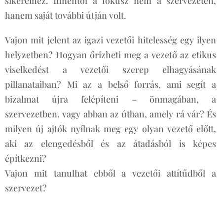
sikereihez. Innentől a fókusz nem a szervezeten,
hanem saját további útján volt.
Vajon mit jelent az igazi vezetői hitelesség egy ilyen
helyzetben? Hogyan őrizheti meg a vezető az etikus
viselkedést a vezetői szerep elhagyásának
pillanataiban? Mi az a belső forrás, ami segít a
bizalmat újra felépíteni – önmagában, a
szervezetben, vagy abban az útban, amely rá vár? És
milyen új ajtók nyílnak meg egy olyan vezető előtt,
aki az elengedésből és az átadásból is képes
építkezni?
Vajon mit tanulhat ebből a vezetői attítűdből a
szervezet?