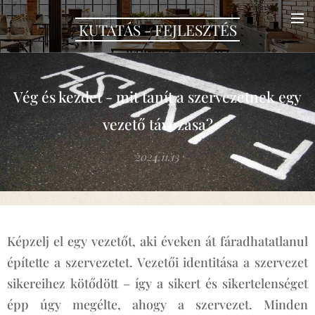
KUTATÁS - FEJLESZTÉS
Vég és kezdet - mit tanít a szervezetnek egy
vezető távozása?
2024.11.13
Képzelj el egy vezetőt, aki éveken át fáradhatatlanul
építette a szervezetet. Vezetői identitása a szervezet
sikereihez kötődött – így a sikert és sikertelenséget
épp úgy megélte, ahogy a szervezet. Minden